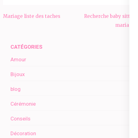
Navigation
Mariage liste des taches
Recherche baby sitter
de
mariage
l’article
CATÉGORIES
Amour
Bijoux
blog
Cérémonie
Conseils
Décoration