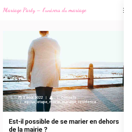
Aller
Mariage Party – l'univers du mariage
au
contenu
(Pressez
Entrée)
2 août 2022
Conseils
epoux
,
etape
,
mairie
,
mariage
,
residence
Est-il possible de se marier en dehors
de la mairie ?