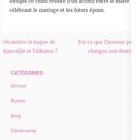
lorsque ce choix résulte d’un accord entre le maire
célébrant le mariage et les futurs époux.
Navigation
Où mettre la bague de
Est-ce que l’homme peut
de
fiancaille et l’alliance ?
changer son destin ?
l’article
CATÉGORIES
Amour
Bijoux
blog
Cérémonie