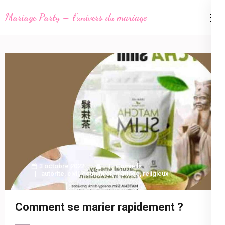
Aller
Mariage Party – l'univers du mariage
au
contenu
(Pressez
Entrée)
3 octobre 2022
Conseils
autorite
,
civil
,
coutumier
,
mariage
,
religieux
Comment se marier rapidement ?