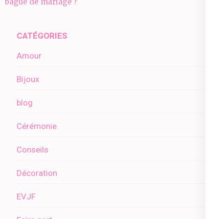
l’article
bague de mariage ?
CATÉGORIES
Amour
Bijoux
blog
Cérémonie
Conseils
Décoration
EVJF