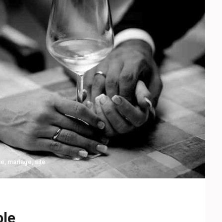
ne
,
mariage
,
site
ple