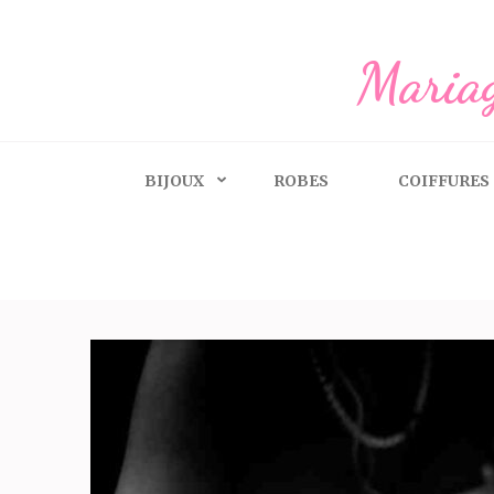
Aller
au
Mariag
contenu
(Pressez
Entrée)
BIJOUX
ROBES
COIFFURES