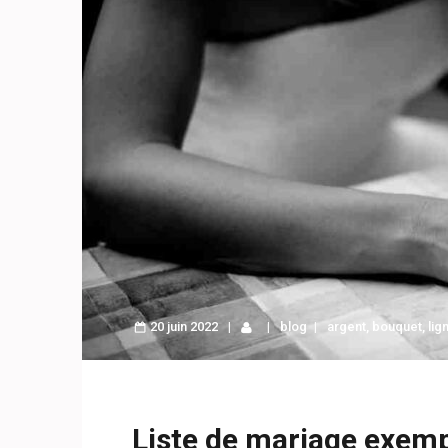
20 juin 2022
blog
argent
,
bouquet
,
lig
Liste de mariage exem