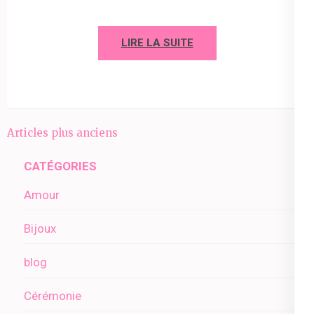
LIRE LA SUITE
Navigation
Articles plus anciens
des
CATÉGORIES
articles
Amour
Bijoux
blog
Cérémonie