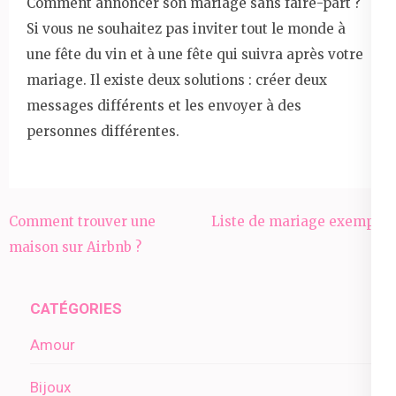
Comment annoncer son mariage sans faire-part ?
Si vous ne souhaitez pas inviter tout le monde à
une fête du vin et à une fête qui suivra après votre
mariage. Il existe deux solutions : créer deux
messages différents et les envoyer à des
personnes différentes.
Navigation
Comment trouver une
Liste de mariage exemple
de
maison sur Airbnb ?
l’article
CATÉGORIES
Amour
Bijoux