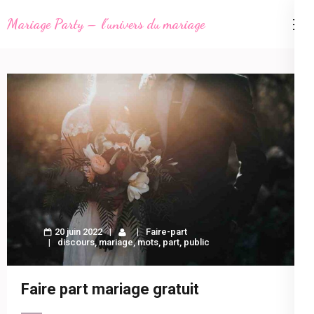
Aller
Mariage Party – l'univers du mariage
au
contenu
(Pressez
Entrée)
20 juin 2022
Faire-part
discours
,
mariage
,
mots
,
part
,
public
Faire part mariage gratuit