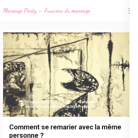
Aller
Mariage Party – l'univers du mariage
au
contenu
(Pressez
Entrée)
20 septembre 2022
Conseils
delai
,
epoux
,
mairie
,
mariage
,
remarier
Comment se remarier avec la même
personne ?