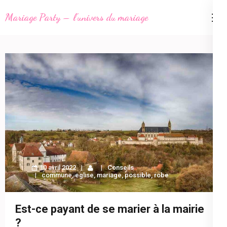
Aller
Mariage Party – l'univers du mariage
au
contenu
(Pressez
Entrée)
10 avril 2022
Conseils
commune
,
eglise
,
mariage
,
possible
,
robe
Est-ce payant de se marier à la mairie
?