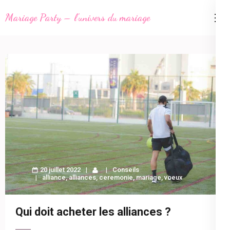
Aller
Mariage Party – l'univers du mariage
au
contenu
(Pressez
Entrée)
20 juillet 2022
Conseils
alliance
,
alliances
,
ceremonie
,
mariage
,
voeux
Qui doit acheter les alliances ?