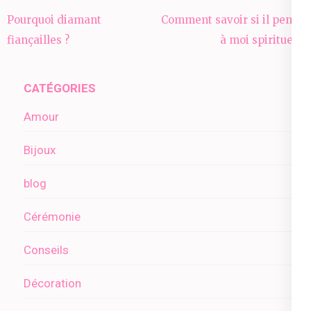
Navigation
Pourquoi diamant
Comment savoir si il pense
de
fiançailles ?
à moi spirituel ?
l’article
CATÉGORIES
Amour
Bijoux
blog
Cérémonie
Conseils
Décoration