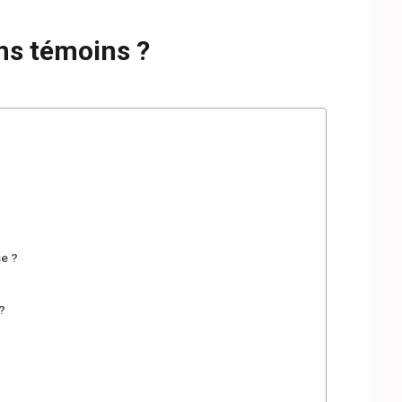
ns témoins ?
?
se ?
?