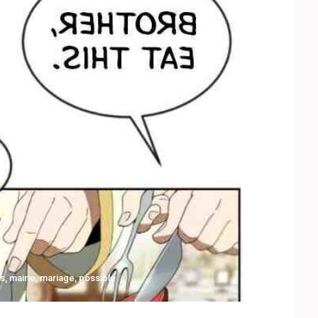
is
,
mairie
,
mariage
,
possible