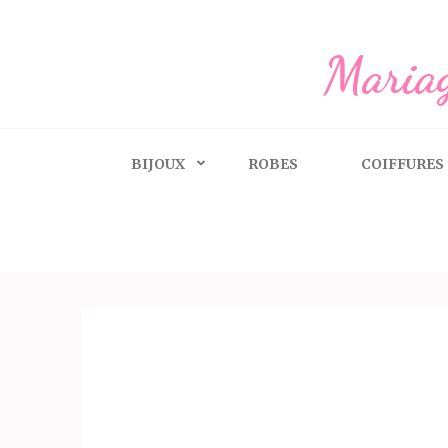
Aller
au
Mariag
contenu
(Pressez
Entrée)
BIJOUX
ROBES
COIFFURES