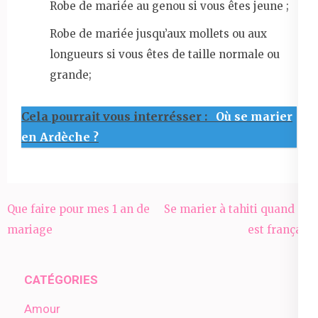
Robe de mariée au genou si vous êtes jeune ;
Robe de mariée jusqu’aux mollets ou aux
longueurs si vous êtes de taille normale ou
grande;
Cela pourrait vous interrésser :
Où se marier
en Ardèche ?
Navigation
Que faire pour mes 1 an de
Se marier à tahiti quand on
de
mariage
est français
l’article
CATÉGORIES
Amour