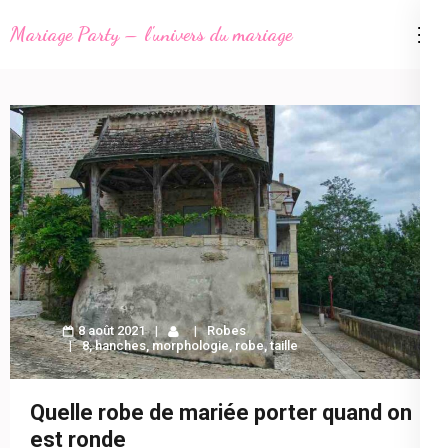
Aller
Mariage Party – l'univers du mariage
au
contenu
(Pressez
Entrée)
8 août 2021
Robes
8
,
hanches
,
morphologie
,
robe
,
taille
Quelle robe de mariée porter quand on
est ronde