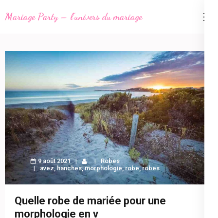
Aller
Mariage Party – l'univers du mariage
au
contenu
(Pressez
Entrée)
9 août 2021
Robes
avez
,
hanches
,
morphologie
,
robe
,
robes
Quelle robe de mariée pour une
morphologie en v