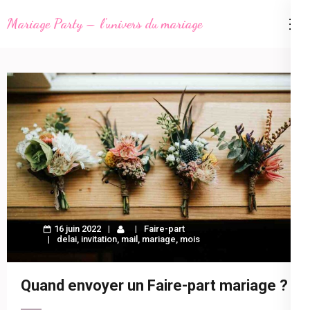
Aller
Mariage Party – l'univers du mariage
au
contenu
(Pressez
Entrée)
16 juin 2022
Faire-part
delai
,
invitation
,
mail
,
mariage
,
mois
Quand envoyer un Faire-part mariage ?