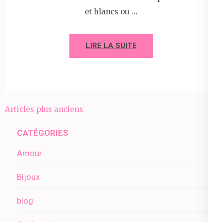
et blancs ou …
LIRE LA SUITE
Navigation
Articles plus anciens
des
CATÉGORIES
articles
Amour
Bijoux
blog