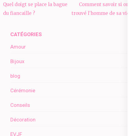
Navigation
Quel doigt se place la bague
Comment savoir si on a
de
du fiancaille ?
trouvé l’homme de sa vie ?
l’article
CATÉGORIES
Amour
Bijoux
blog
Cérémonie
Conseils
Décoration
EVJF