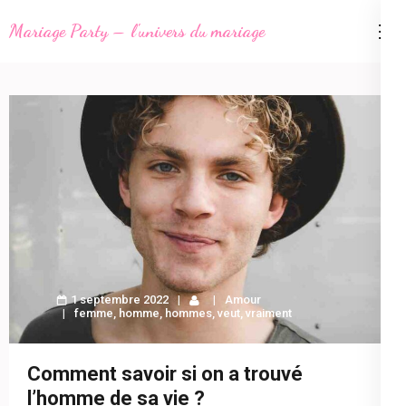
Aller
Mariage Party – l'univers du mariage
au
contenu
(Pressez
Entrée)
1 septembre 2022
Amour
femme
,
homme
,
hommes
,
veut
,
vraiment
Comment savoir si on a trouvé
l’homme de sa vie ?