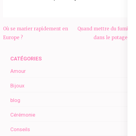
Navigation
Où se marier rapidement en
Quand mettre du fumier
de
Europe ?
dans le potager ?
l’article
CATÉGORIES
Amour
Bijoux
blog
Cérémonie
Conseils