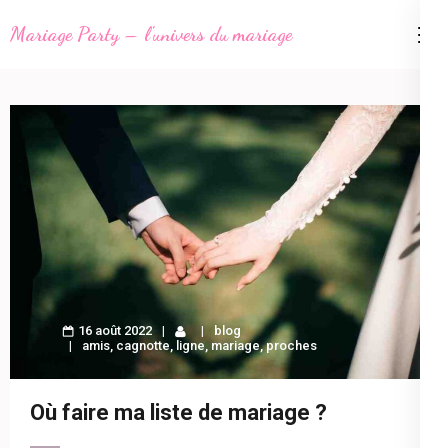
Aller
Mariage Party – l'univers du mariage
au
contenu
(Pressez
Entrée)
16 août 2022
blog
amis
,
cagnotte
,
ligne
,
mariage
,
proches
Où faire ma liste de mariage ?