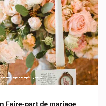
tion
,
mariage
,
reception
,
voulez
 Faire-part de mariage