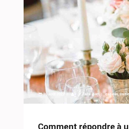
30 août 2022
Faire-part
cadeau
,
invita
Comment répondre à un