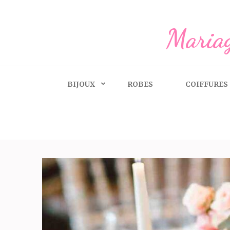
Aller
au
Mariag
contenu
(Pressez
Entrée)
BIJOUX
ROBES
COIFFURES