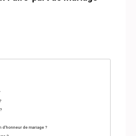
?
?
?
n d’honneur de mariage ?
age ?