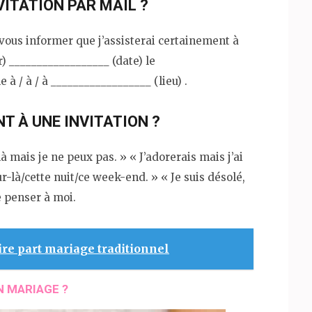
ITATION PAR MAIL ?
 vous informer que j’assisterai certainement à
) __________________ (date) le
 à / à / à __________________ (lieu) .
 À UNE INVITATION ?
à mais je ne peux pas. » « J’adorerais mais j’ai
our-là/cette nuit/ce week-end. » « Je suis désolé,
e penser à moi.
ire part mariage traditionnel
N MARIAGE ?