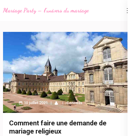
Aller
Mariage Party – l'univers du mariage
au
contenu
(Pressez
Entrée)
10 juillet 2021
Conseils
Comment faire une demande de
mariage religieux