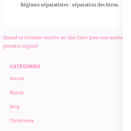
Régimes séparatistes : séparation des biens.
Navigation
Quand se termine mariés au
Que faire pour son mariage
de
premier regard
l’article
CATÉGORIES
Amour
Bijoux
blog
Cérémonie