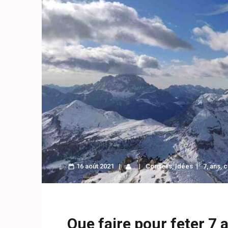
16 août 2021
Conseils
,
Idées
7
,
ans
,
c
Que faire pour feter 7