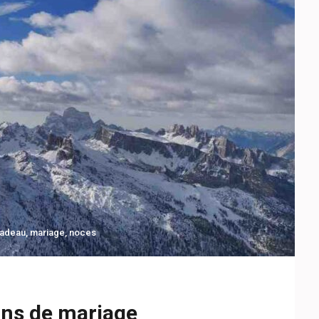
adeau
,
mariage
,
noces
 ans de mariage