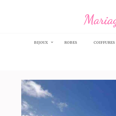
Aller
au
Mariag
contenu
(Pressez
Entrée)
BIJOUX
ROBES
COIFFURES