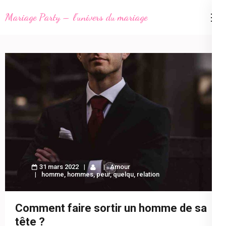
Aller
Mariage Party – l'univers du mariage
au
contenu
(Pressez
Entrée)
31 mars 2022
Amour
homme
,
hommes
,
peur
,
quelqu
,
relation
Comment faire sortir un homme de sa
tête ?