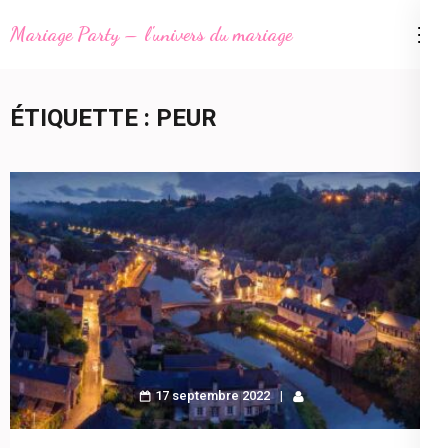
Aller
Mariage Party – l'univers du mariage
au
contenu
(Pressez
ÉTIQUETTE :
PEUR
Entrée)
17 septembre 2022