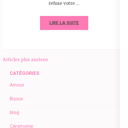
refuse votre …
LIRE LA SUITE
Navigation
Articles plus anciens
des
CATÉGORIES
articles
Amour
Bijoux
blog
Cérémonie