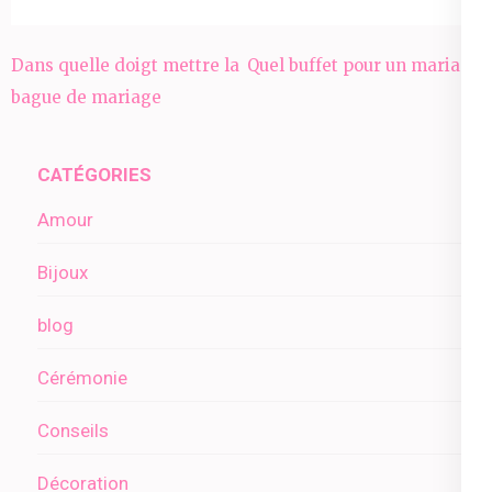
Navigation
Dans quelle doigt mettre la
Quel buffet pour un mariage
de
bague de mariage
?
l’article
CATÉGORIES
Amour
Bijoux
blog
Cérémonie
Conseils
Décoration