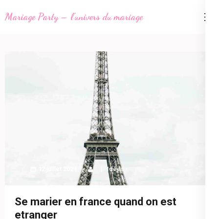
Aller
Mariage Party – l'univers du mariage
au
contenu
(Pressez
Entrée)
12 juillet 2021
Idées
Se marier en france quand on est
etranger