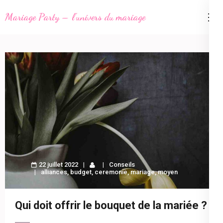
Aller
Mariage Party – l'univers du mariage
au
contenu
(Pressez
Entrée)
22 juillet 2022
Conseils
alliances
,
budget
,
ceremonie
,
mariage
,
moyen
Qui doit offrir le bouquet de la mariée ?