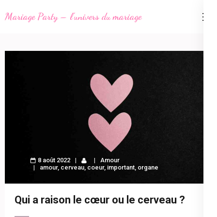
Aller
Mariage Party – l'univers du mariage
au
contenu
(Pressez
Entrée)
8 août 2022
Amour
amour
,
cerveau
,
coeur
,
important
,
organe
Qui a raison le cœur ou le cerveau ?