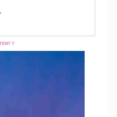
?
TENT ?