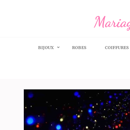
Aller
au
Mariag
contenu
(Pressez
Entrée)
BIJOUX
ROBES
COIFFURES