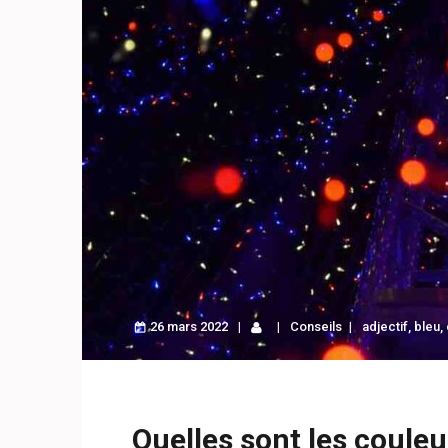
26 mars 2022
Conseils
adjectif
,
bleu
,
Quelles sont les couleu