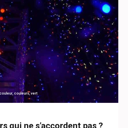
couleur
,
couleurs
,
vert
rs qui ne s’accordent pas ?