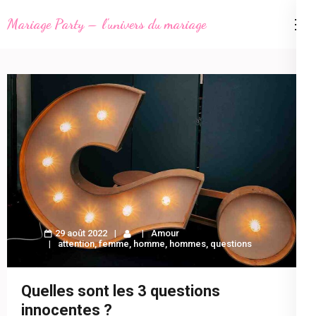
Aller
Mariage Party – l'univers du mariage
au
contenu
(Pressez
Entrée)
29 août 2022
Amour
attention
,
femme
,
homme
,
hommes
,
questions
Quelles sont les 3 questions
innocentes ?