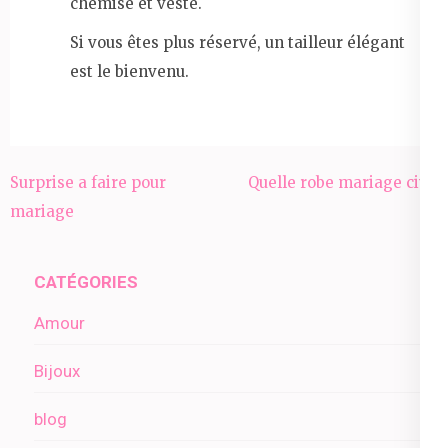
chemise et veste.
Si vous êtes plus réservé, un tailleur élégant
est le bienvenu.
Navigation
Surprise a faire pour
Quelle robe mariage civil
de
mariage
l’article
CATÉGORIES
Amour
Bijoux
blog