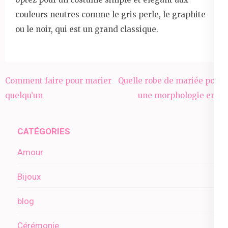
couleurs neutres comme le gris perle, le graphite
ou le noir, qui est un grand classique.
Navigation
Comment faire pour marier
Quelle robe de mariée pour
de
quelqu’un
une morphologie en h
l’article
CATÉGORIES
Amour
Bijoux
blog
Cérémonie