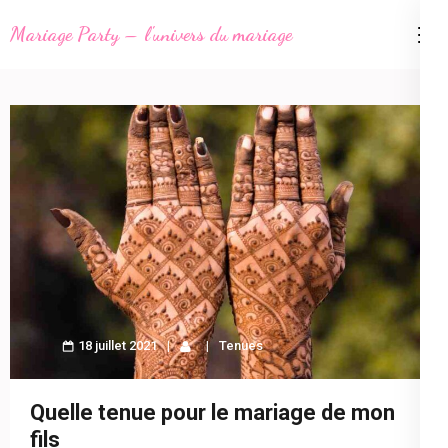
Aller
Mariage Party – l'univers du mariage
au
contenu
(Pressez
Entrée)
18 juillet 2021
Tenues
Quelle tenue pour le mariage de mon
fils