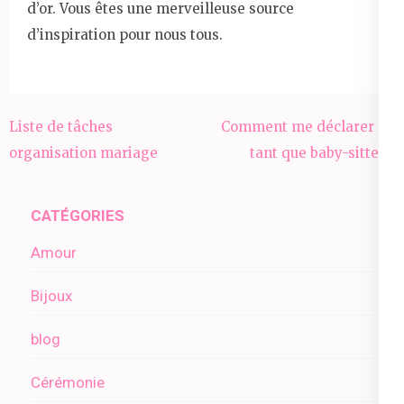
d’or. Vous êtes une merveilleuse source
d’inspiration pour nous tous.
Navigation
Liste de tâches
Comment me déclarer en
de
organisation mariage
tant que baby-sitter ?
l’article
CATÉGORIES
Amour
Bijoux
blog
Cérémonie