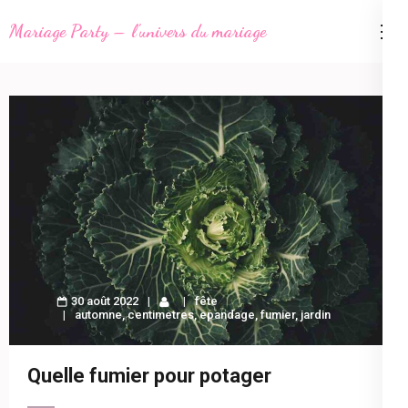
Aller
Mariage Party – l'univers du mariage
au
contenu
(Pressez
Entrée)
30 août 2022
fête
automne
,
centimetres
,
epandage
,
fumier
,
jardin
Quelle fumier pour potager