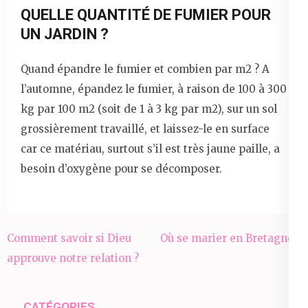
QUELLE QUANTITÉ DE FUMIER POUR
UN JARDIN ?
Quand épandre le fumier et combien par m2 ? A
l’automne, épandez le fumier, à raison de 100 à 300
kg par 100 m2 (soit de 1 à 3 kg par m2), sur un sol
grossièrement travaillé, et laissez-le en surface
car ce matériau, surtout s’il est très jaune paille, a
besoin d’oxygène pour se décomposer.
Navigation
Comment savoir si Dieu
Où se marier en Bretagne ?
de
approuve notre relation ?
l’article
CATÉGORIES