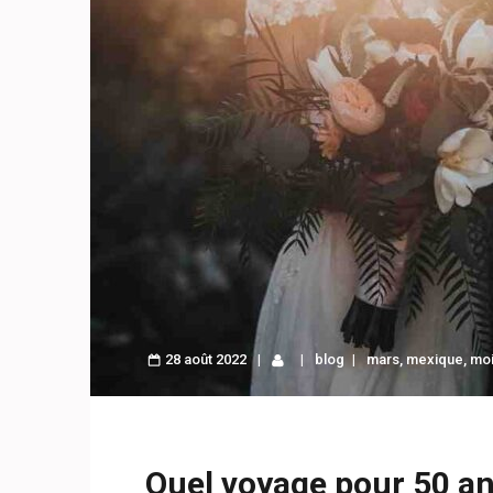
28 août 2022
blog
mars
,
mexique
,
mo
Quel voyage pour 50 an