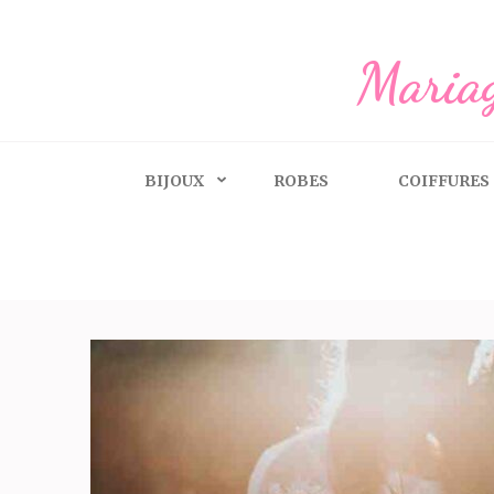
Aller
au
Mariag
contenu
(Pressez
Entrée)
BIJOUX
ROBES
COIFFURES