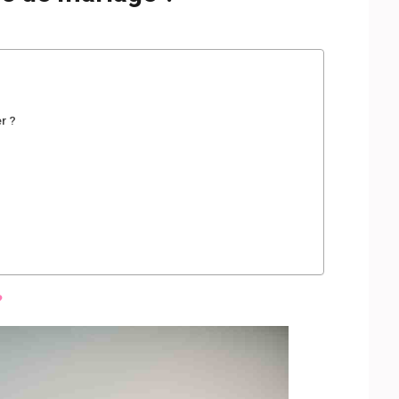
r ?
?