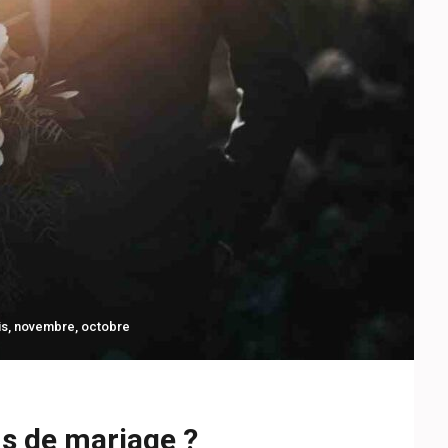
is
,
novembre
,
octobre
s de mariage ?