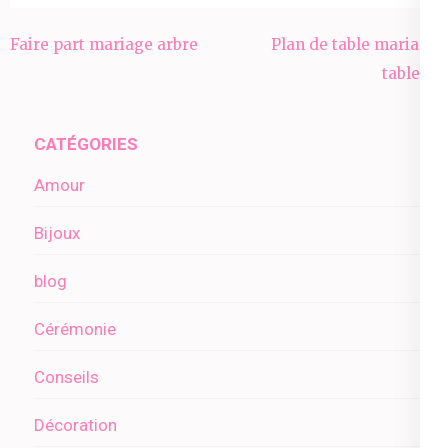
Navigation
Faire part mariage arbre
Plan de table mariage
de
tableau
l’article
CATÉGORIES
Amour
Bijoux
blog
Cérémonie
Conseils
Décoration