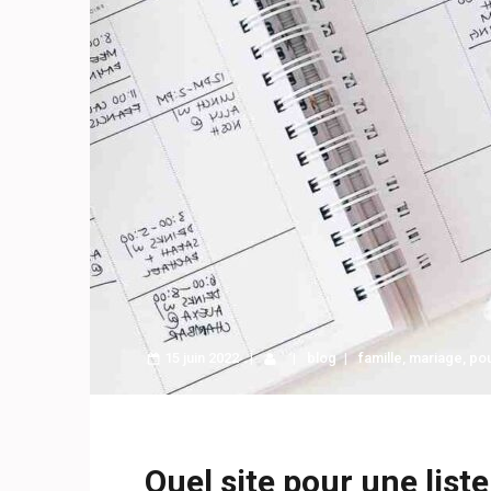
15 juin 2022
blog
famille
,
mariage
,
po
Quel site pour une list