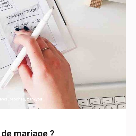
uvez
,
proches
,
zankyou
e de mariage ?