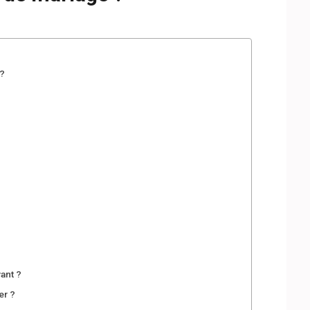
?
?
ant ?
er ?