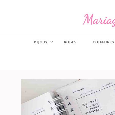
Aller
au
Mariag
contenu
(Pressez
Entrée)
BIJOUX
ROBES
COIFFURES