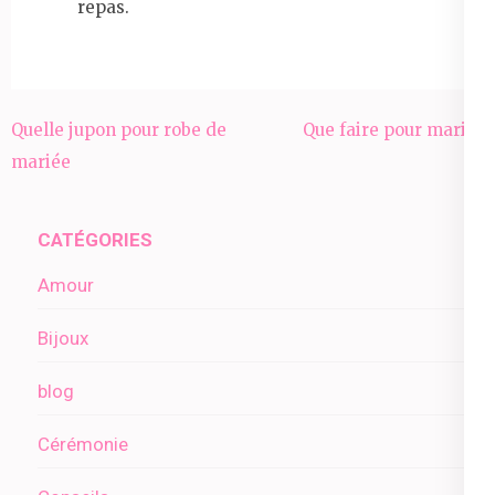
repas.
Navigation
Quelle jupon pour robe de
Que faire pour marier
de
mariée
l’article
CATÉGORIES
Amour
Bijoux
blog
Cérémonie