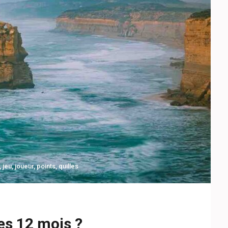
,
jeu
,
joueur
,
points
,
quilles
es 12 mois ?