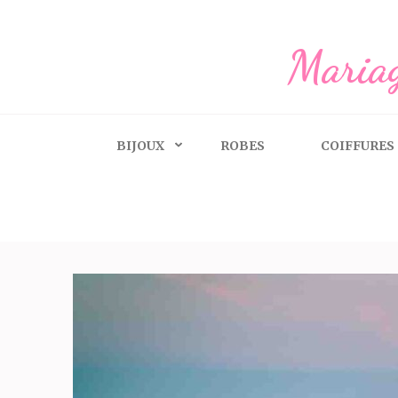
Aller
au
Mariag
contenu
(Pressez
Entrée)
BIJOUX
ROBES
COIFFURES