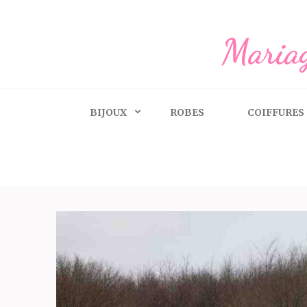
Aller
au
Mariag
contenu
(Pressez
Entrée)
BIJOUX
ROBES
COIFFURES