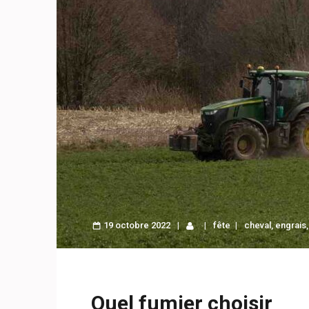
19 octobre 2022
fête
cheval
,
engrais
Quel fumier choisir