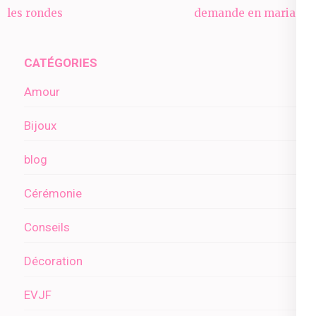
de
les rondes
demande en mariage
l’article
CATÉGORIES
Amour
Bijoux
blog
Cérémonie
Conseils
Décoration
EVJF