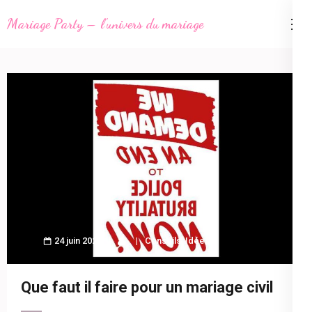
Aller
Mariage Party – l'univers du mariage
au
contenu
(Pressez
Entrée)
24 juin 2021
Conseils
,
Idées
Que faut il faire pour un mariage civil