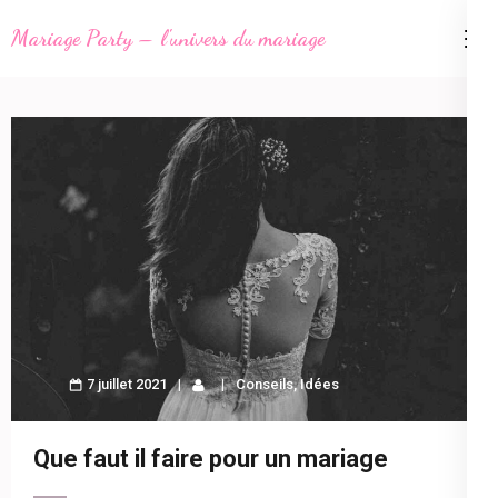
Aller
Mariage Party – l'univers du mariage
au
contenu
(Pressez
Entrée)
7 juillet 2021
Conseils
,
Idées
Que faut il faire pour un mariage