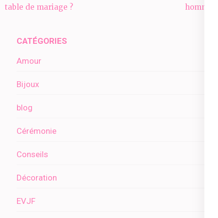
de
table de mariage ?
homme
l’article
CATÉGORIES
Amour
Bijoux
blog
Cérémonie
Conseils
Décoration
EVJF