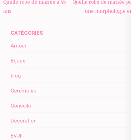
Navigation
Quelle robe de mariée à 45
Quelle robe de mariée pour
de
ans
une morphologie en 8
l’article
CATÉGORIES
Amour
Bijoux
blog
Cérémonie
Conseils
Décoration
EVJF