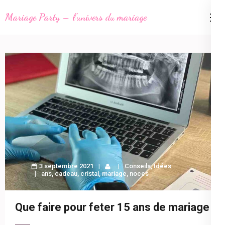
Aller
Mariage Party – l'univers du mariage
au
contenu
(Pressez
Entrée)
3 septembre 2021
Conseils
,
Idées
ans
,
cadeau
,
cristal
,
mariage
,
noces
Que faire pour feter 15 ans de mariage