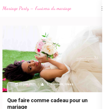
Aller
Mariage Party – l'univers du mariage
au
contenu
(Pressez
Entrée)
23 juin 2021
Conseils
,
Idées
Que faire comme cadeau pour un
mariage