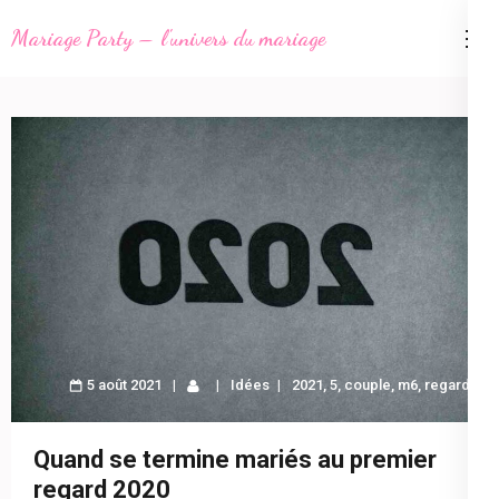
Aller
Mariage Party – l'univers du mariage
au
contenu
(Pressez
Entrée)
5 août 2021
Idées
2021
,
5
,
couple
,
m6
,
regard
Quand se termine mariés au premier
regard 2020