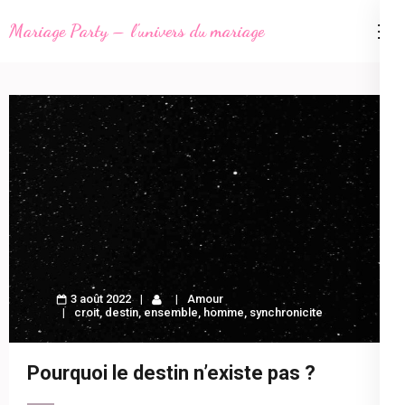
Aller
Mariage Party – l'univers du mariage
au
contenu
(Pressez
Entrée)
3 août 2022
Amour
croit
,
destin
,
ensemble
,
homme
,
synchronicite
Pourquoi le destin n’existe pas ?