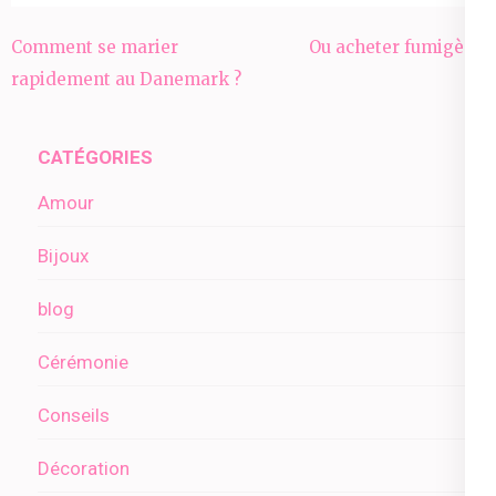
Navigation
Comment se marier
Ou acheter fumigène
de
rapidement au Danemark ?
l’article
CATÉGORIES
Amour
Bijoux
blog
Cérémonie
Conseils
Décoration