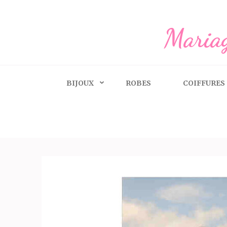
Aller
au
Mariag
contenu
(Pressez
Entrée)
BIJOUX
ROBES
COIFFURES