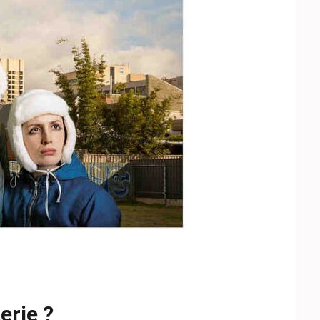
minee
,
conduit
,
ramoneur
,
serieux
erie ?