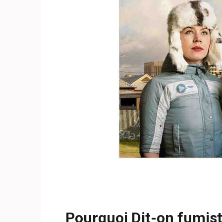
29 septembre 2022
fête
appelle
,
che
Pourquoi Dit-on fumist