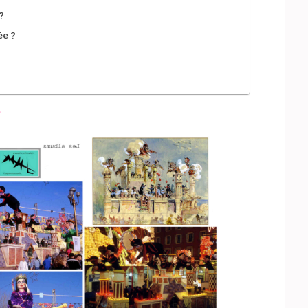
?
ée ?
?