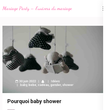
Aller
Mariage Party – l'univers du mariage
au
contenu
(Pressez
Entrée)
30 juin 2022
Idées
baby
,
bebe
,
cadeau
,
gender
,
shower
Pourquoi baby shower