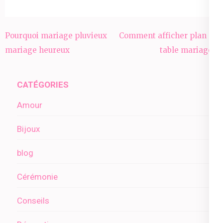
Navigation
Pourquoi mariage pluvieux
Comment afficher plan de
de
mariage heureux
table mariage ?
l’article
CATÉGORIES
Amour
Bijoux
blog
Cérémonie
Conseils