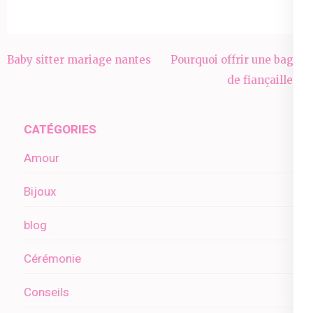
Navigation
Baby sitter mariage nantes
Pourquoi offrir une bague
de
de fiançailles ?
l’article
CATÉGORIES
Amour
Bijoux
blog
Cérémonie
Conseils