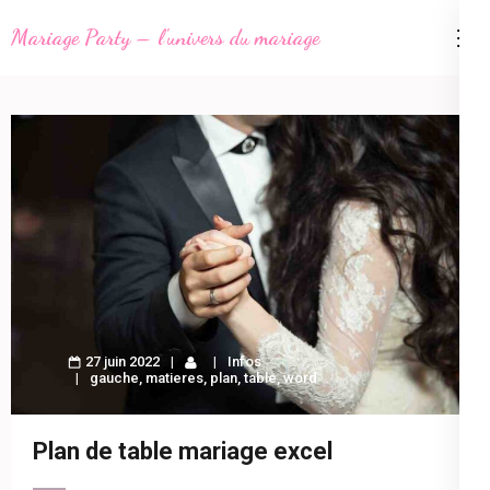
Aller
Mariage Party – l'univers du mariage
au
contenu
(Pressez
Entrée)
27 juin 2022
Infos
gauche
,
matieres
,
plan
,
table
,
word
Plan de table mariage excel