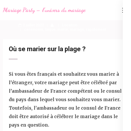
Aller
Mariage Party – l'univers du mariage
au
contenu
2 juillet 2022
Location
(Pressez
ceremonie
,
laique
,
mairie
,
mariage
,
rapidement
Entrée)
Où se marier sur la plage ?
Si vous êtes français et souhaitez vous marier à
l’étranger, votre mariage peut être célébré par
l’ambassadeur de France compétent ou le consul
du pays dans lequel vous souhaitez vous marier.
Toutefois, l’ambassadeur ou le consul de France
doit être autorisé à célébrer le mariage dans le
pays en question.