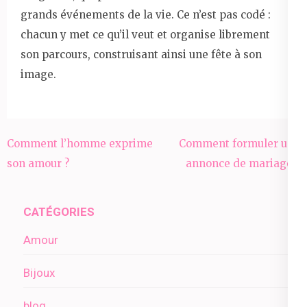
grands événements de la vie. Ce n’est pas codé :
chacun y met ce qu’il veut et organise librement
son parcours, construisant ainsi une fête à son
image.
Navigation
Comment l’homme exprime
Comment formuler une
de
son amour ?
annonce de mariage ?
l’article
CATÉGORIES
Amour
Bijoux
blog