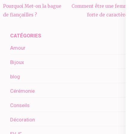
Navigation
Pourquoi Met-on la bague
Comment être une femme
de
de fiançailles ?
forte de caractère ?
l’article
CATÉGORIES
Amour
Bijoux
blog
Cérémonie
Conseils
Décoration