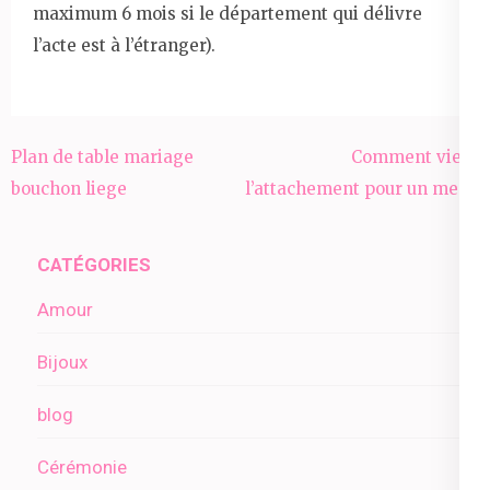
maximum 6 mois si le département qui délivre
l’acte est à l’étranger).
Navigation
Plan de table mariage
Comment vient
de
bouchon liege
l’attachement pour un mec ?
l’article
CATÉGORIES
Amour
Bijoux
blog
Cérémonie